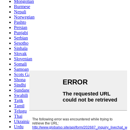
Mongolian
Burmese
Nepali
Norwegian
Pashto
Persian
Punjabi
Serbian
Sesotho
Sinhala
Slovak
Slovenian
Somali
Samoan
Scots Gaelic
Shona
Sindhi
Sundanese
Swahili
Tajik
Tamil
Telugu
Thai
Ukrainian
Urdu