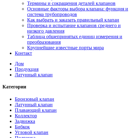
Термины и сокращения деталей клапанов
Основные факторы выбора клапана: функция и
система трубопроводов
Как выбрать и заказать правильный клапан
Проверка и испытание клапанов среднего и
низкого давления
Таблица общепринятых единиц измерения и
преобразования
Крупнейшие известные порты мира
Контакт
Дом
Продукция
Латунный клапан
Категории
Бронзовый клапан
Латунный клапан
Плавающий клапан
Коллектор
Задвижка
Бибкок
Угловой клапан
Подгонка